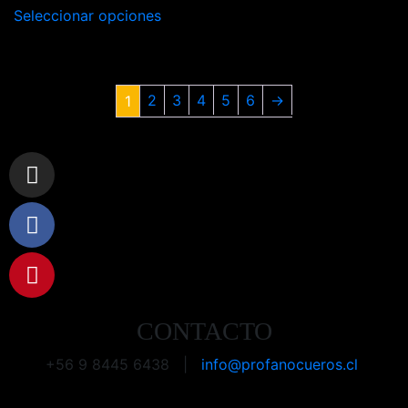
Seleccionar opciones
2
3
4
5
6
→
1
CONTACTO
+56 9 8445 6438 |
info@profanocueros.cl