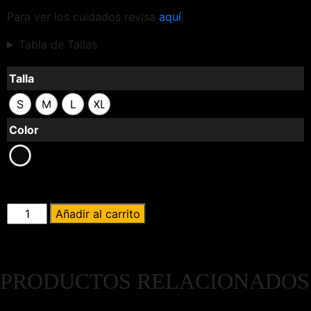
Para ver los cuidados revisa
aquí
.
Tabla de Tallas
Talla
S
M
L
XL
Color
Añadir al carrito
PRODUCTOS RELACIONADOS