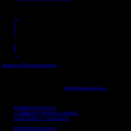
variantes. Las opciones se pueden elegir en la página de
producto
←
1
2
3
4
5
6
→
Instagram
Facebook
Pinterest
CONTACTO
+56 9 8445 6438 |
info@profanocueros.cl
FORMAS DE PAGO
CAMBIOS Y DEVOLUCIONES
GARANTIA Y CUIDADOS
FORMAS DE PAGO