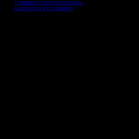
CAMBIOS Y DEVOLUCIONES
GARANTIA Y CUIDADOS
Copyright PROFANO - 2024. Todos los derechos reservados.